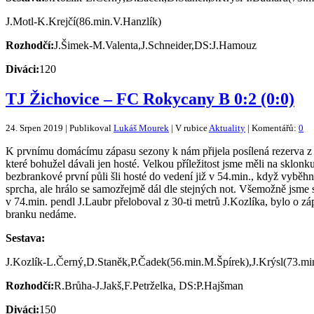
J.Motl-K.Krejčí(86.min.V.Hanzlík)
Rozhodčí:
J.Šimek-M.Valenta,J.Schneider,DS:J.Hamouz
Diváci:
120
TJ Žichovice – FC Rokycany B 0:2 (0:0)
24. Srpen 2019 | Publikoval
Lukáš Mourek
| V rubice
Aktuality
| Komentářů:
0
K prvnímu domácímu zápasu sezony k nám přijela posílená rezerva z R
které bohužel dávali jen hosté. Velkou příležitost jsme měli na sklon
bezbrankové první půli šli hosté do vedení již v 54.min., když vyběhnu
sprcha, ale hrálo se samozřejmě dál dle stejných not. Všemožně jsme 
v 74.min. pendl J.Laubr přeloboval z 30-ti metrů J.Kozlíka, bylo o zá
branku nedáme.
Sestava:
J.Kozlík-L.Černý,D.Staněk,P.Čadek(56.min.M.Špírek),J.Krýsl(73.mi
Rozhodčí:
R.Brůha-J.Jakš,F.Petrželka, DS:P.Hajšman
Diváci:
150