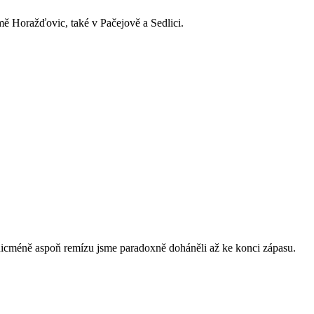
ě Horažďovic, také v Pačejově a Sedlici.
nicméně aspoň remízu jsme paradoxně doháněli až ke konci zápasu.