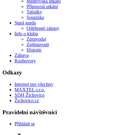
Mistrovská utkání
Přípravná utkání
Tabulky
Soupiska
Stará garda
Odehrané zápasy
Info o klubu
Zpravodaj
Zajímavosti
Historie
Zábava
Rozhovory
Odkazy
Internet pro všechny
MAXTEL s.r.o.
SDH Žichovice
Žichovice.cz
Pravidelní návštěvníci
Přihlásit se