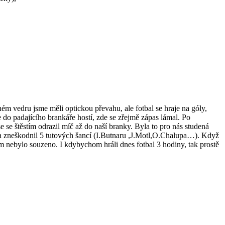
 vedru jsme měli optickou převahu, ale fotbal se hraje na góly,
 do padajícího brankáře hostí, zde se zřejmě zápas lámal. Po
e se štěstím odrazil míč až do naší branky. Byla to pro nás studená
ě a zneškodnil 5 tutových šancí (I.Butnaru ,J.Motl,O.Chalupa…). Když
nám nebylo souzeno. I kdybychom hráli dnes fotbal 3 hodiny, tak prostě