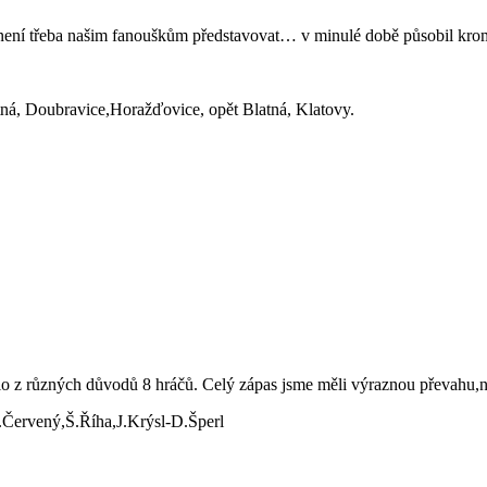
a není třeba našim fanouškům představovat… v minulé době působil krom
atná, Doubravice,Horažďovice, opět Blatná, Klatovy.
lo z různých důvodů 8 hráčů. Celý zápas jsme měli výraznou převahu,
.Červený,Š.Říha,J.Krýsl-D.Šperl