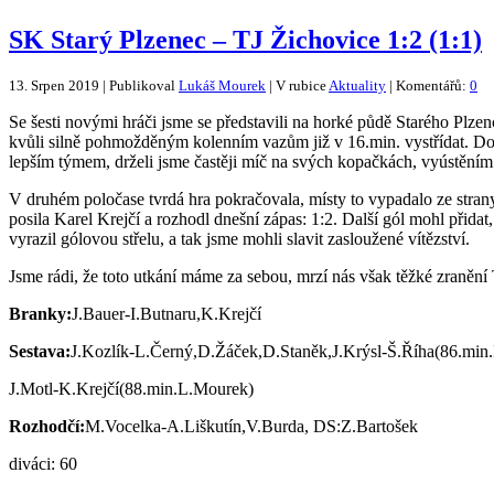
SK Starý Plzenec – TJ Žichovice 1:2 (1:1)
13. Srpen 2019 | Publikoval
Lukáš Mourek
| V rubice
Aktuality
| Komentářů:
0
Se šesti novými hráči jsme se představili na horké půdě Starého Plzen
kvůli silně pohmožděným kolenním vazům již v 16.min. vystřídat. Domá
lepším týmem, drželi jsme častěji míč na svých kopačkách, vyústěním
V druhém poločase tvrdá hra pokračovala, místy to vypadalo ze stran
posila Karel Krejčí a rozhodl dnešní zápas: 1:2. Další gól mohl přida
vyrazil gólovou střelu, a tak jsme mohli slavit zasloužené vítězství.
Jsme rádi, že toto utkání máme za sebou, mrzí nás však těžké zranění T
Branky:
J.Bauer-I.Butnaru,K.Krejčí
Sestava:
J.Kozlík-L.Černý,D.Žáček,D.Staněk,J.Krýsl-Š.Říha(86.min.
J.Motl-K.Krejčí(88.min.L.Mourek)
Rozhodčí:
M.Vocelka-A.Liškutín,V.Burda, DS:Z.Bartošek
diváci: 60