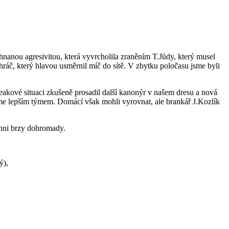
ehnanou agresivitou, která vyvrcholila zraněním T.Jůdy, který musel
ráč, který hlavou usměrnil míč do sítě. V zbytku poločasu jsme byli
eakové situaci zkušeně prosadil další kanonýr v našem dresu a nová
 jsme lepším týmem. Domácí však mohli vyrovnat, ale brankář J.Kozlík
ichni brzy dohromady.
ý),