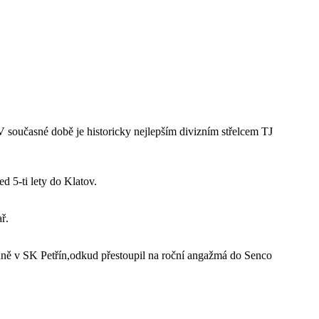
V současné době je historicky nejlepším divizním střelcem TJ
d 5-ti lety do Klatov.
ř.
dně v SK Petřín,odkud přestoupil na roční angažmá do Senco