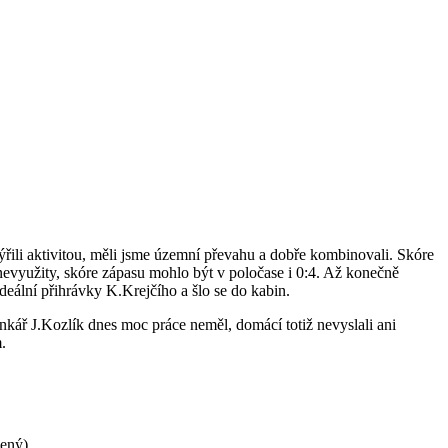
ili aktivitou, měli jsme územní převahu a dobře kombinovali. Skóre
 nevyužity, skóre zápasu mohlo být v poločase i 0:4. Až konečně
deální přihrávky K.Krejčího a šlo se do kabin.
ankář J.Kozlík dnes moc práce neměl, domácí totiž nevyslali ani
.
ený),