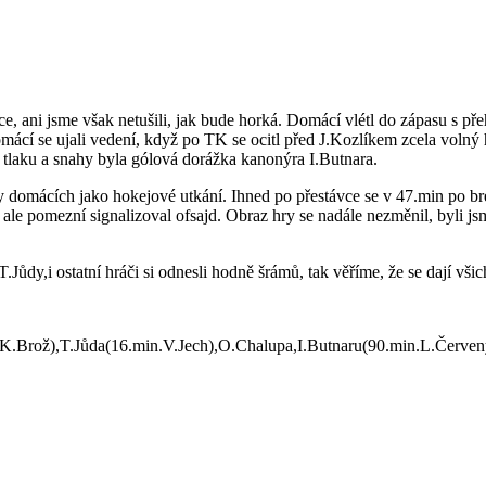
ce, ani jsme však netušili, jak bude horká. Domácí vlétl do zápasu s př
cí se ujali vedení, když po TK se ocitl před J.Kozlíkem zcela volný h
 tlaku a snahy byla gólová dorážka kanonýra I.Butnara.
y domácích jako hokejové utkání. Ihned po přestávce se v 47.min po br
t, ale pomezní signalizoval ofsajd. Obraz hry se nadále nezměnil, byli
.Jůdy,i ostatní hráči si odnesli hodně šrámů, tak věříme, že se dají vš
K.Brož),T.Jůda(16.min.V.Jech),O.Chalupa,I.Butnaru(90.min.L.Červen