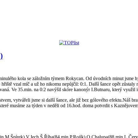
)
 minulého kola se záložním týmem Rokycan. Od úvodních minut jsme hýř
hřiště vzal míč a už ho nikomu nepůjčil: 0:1. Další šance opět zůstaly
aná. Ve 35.min. na 0:2 navýšil skóre kanonýr I.Butnaru, který využil i
vem, vytvářeli jsme si další šance, ale již bez gólového efektu.Náš br
í,které musíme za týden v neděli od 16.hod. doma potvrdit s Kaznějovem
in.M.Špírek),V.Jech,Š.Říha(84.min.P.Rojík),O.Chalupa(88.min.L.Červ