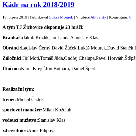
Kádr na rok 2018/2019
10. Srpen 2019 | Publikoval
Lukáš Mourek
| V rubice
Aktuality
| Komentářů:
0
A tým TJ Žichovice disponuje 23 hráči:
Brankáři:
Jakub Kozlík,Jan Landa,Stanislav Klas
Obránci:
Ladislav Černý,David Žáček,Lukáš Mourek,David Staněk,Ka
Záložníci:
Jiří Motl,Tomáš Jůda,Ondřej Chalupa,Pavel Horváth,Štěp
Útočníci:
Karel Krejčí,Ion Butnaru, Daniel Šperl
Realizační tým:
trenér:
Michal Čadek
sportovní manažer:
Milan Koželuh
vedoucí mužstva:
Stanislav Klas
zdravotnice:
Anna Filipová