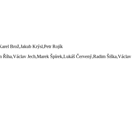
rel Brož,Jakub Krýsl,Petr Rojík
án Říha,Václav Jech,Marek Špírek,Lukáš Červený,Radim Šiška,Václav