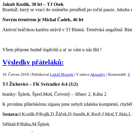
Jakub Kozlík, 30 let – TJ Osek
Brankář, který se vrací do známého prostředí po roční pauze. Jakub
Novým trenérem je Michal Čadek, 46 let
Aktivní hráčskou kariéru strávil v TJ Blatná. Trenérská angažmá: Bl
Všem přejeme hodně úspěchů a ať se vám u nás líbí !
Výsledky přáteláků:
16. Červen 2019 | Publikoval
Lukáš Mourek
| V rubice
Aktuality
| Komentářů:
0
TJ Žichovice – FK Svéradice 4:4 (3:2)
branky: Špírek, Šperl,Motl, Červený – Jiřinec 2, Kába 2
K prvnímu přátelskému zápasu jsme nebyli zdaleka kompletní, chybě
Sestava:
J.Kozlík-P.Rojík,D.Žáček,D.Staněk,K.Brož-J.Motl,T.Jůda,L
Střídali:P.Bláha,M.Špírek