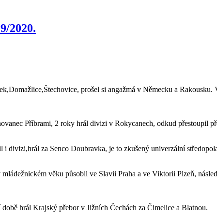
9/2020.
 Písek,Domažlice,Štechovice, prošel si angažmá v Německu a Rakousku. 
ovanec Příbrami, 2 roky hrál divizi v Rokycanech, odkud přestoupil pře
i divizi,hrál za Senco Doubravka, je to zkušený univerzální středopola
ládežnickém věku působil ve Slavii Praha a ve Viktorii Plzeň, násle
ní době hrál Krajský přebor v Jižních Čechách za Čimelice a Blatnou.