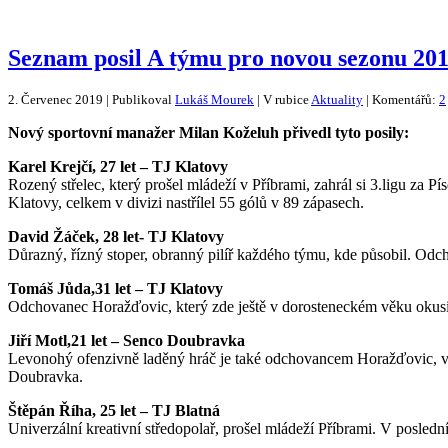
Seznam posil A týmu pro novou sezonu 201
2. Červenec 2019 | Publikoval
Lukáš Mourek
| V rubice
Aktuality
| Komentářů:
2
Nový sportovní manažer Milan Koželuh přivedl tyto posily:
Karel Krejčí, 27 let – TJ Klatovy
Rozený střelec, který prošel mládeží v Příbrami, zahrál si 3.ligu za
Klatovy, celkem v divizi nastřílel 55 gólů v 89 zápasech.
David Žáček, 28 let- TJ Klatovy
Důrazný, řízný stoper, obranný pilíř každého týmu, kde působil. Odch
Tomáš Jůda,31 let – TJ Klatovy
Odchovanec Horažďovic, který zde ještě v dorosteneckém věku okusil 
Jiří Motl,21 let – Senco Doubravka
Levonohý ofenzivně laděný hráč je také odchovancem Horažďovic, v m
Doubravka.
Štěpán Říha, 25 let – TJ Blatná
Univerzální kreativní středopolař, prošel mládeží Příbrami. V posled