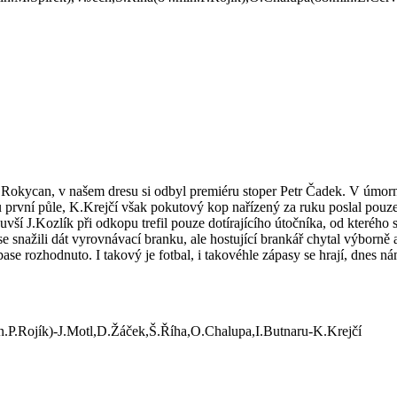
okycan, v našem dresu si odbyl premiéru stoper Petr Čadek. V úmorném
ku první půle, K.Krejčí však pokutový kop nařízený za ruku poslal pouze
vší J.Kozlík při odkopu trefil pouze dotírajícího útočníka, od kterého s
se snažili dát vyrovnávací branku, ale hostující brankář chytal výborn
pase rozhodnuto. I takový je fotbal, i takovéhle zápasy se hrají, dnes 
n.P.Rojík)-J.Motl,D.Žáček,Š.Říha,O.Chalupa,I.Butnaru-K.Krejčí