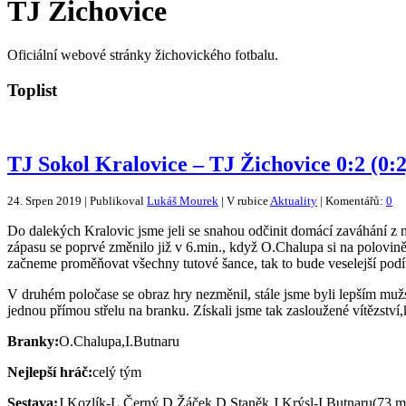
TJ Žichovice
Oficiální webové stránky žichovického fotbalu.
Toplist
TJ Sokol Kralovice – TJ Žichovice 0:2 (0:2
24. Srpen 2019 | Publikoval
Lukáš Mourek
| V rubice
Aktuality
| Komentářů:
0
Do dalekých Kralovic jsme jeli se snahou odčinit domácí zaváhání z
zápasu se poprvé změnilo již v 6.min., když O.Chalupa si na polovině 
začneme proměňovat všechny tutové šance, tak to bude veselejší podív
V druhém poločase se obraz hry nezměnil, stále jsme byli lepším mužst
jednou přímou střelu na branku. Získali jsme tak zasloužené vítězstv
Branky:
O.Chalupa,I.Butnaru
Nejlepší hráč:
celý tým
Sestava:
J.Kozlík-L.Černý,D.Žáček,D.Staněk,J.Krýsl-I.Butnaru(73.m