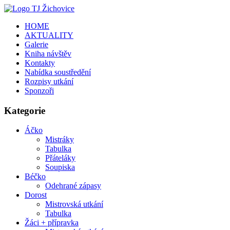
HOME
AKTUALITY
Galerie
Kniha návštěv
Kontakty
Nabídka soustředění
Rozpisy utkání
Sponzoři
Kategorie
Áčko
Mistráky
Tabulka
Přáteláky
Soupiska
Béčko
Odehrané zápasy
Dorost
Mistrovská utkání
Tabulka
Žáci + přípravka