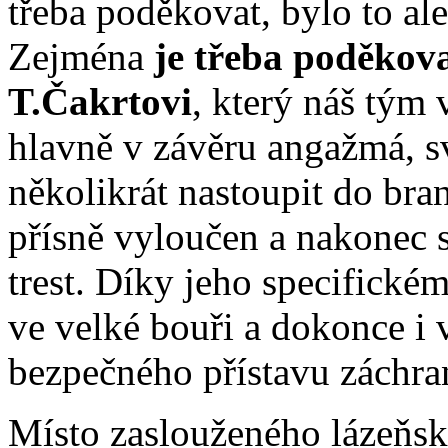
třeba poděkovat, bylo to al
Zejména
je třeba poděkov
T.Čakrtovi
, který náš tým 
hlavně v závěru angažmá, s
několikrát nastoupit do bra
přísně vyloučen a nakonec si
trest. Díky jeho specifické
ve velké bouři a dokonce i 
bezpečného přístavu záchra
Místo zaslouženého lázeňsk