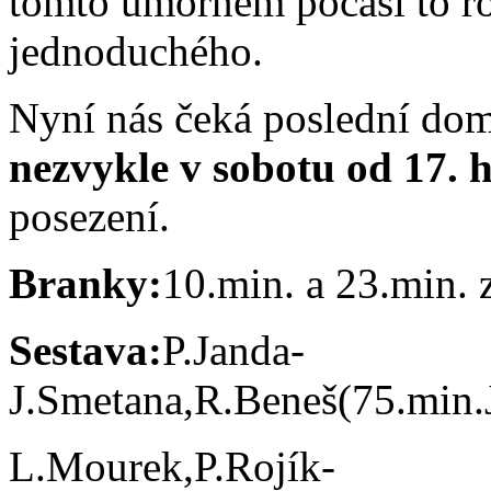
tomto úmorném počasí to r
jednoduchého.
Nyní nás čeká poslední do
nezvykle v sobotu od 17. 
posezení.
Branky:
10.min. a 23.min. 
Sestava:
P.Janda-
J.Smetana,R.Beneš(75.min.J
L.Mourek,P.Rojík-