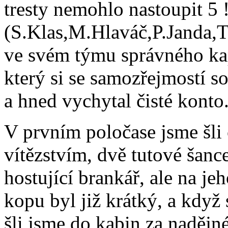
tresty nemohlo nastoupit 5 
(S.Klas,M.Hlaváč,P.Janda,T
ve svém týmu správného kap
který si se samozřejmostí s
a hned vychytal čisté konto
V prvním poločase jsme šli
vítězstvím, dvě tutové šance
hostující brankář, ale na j
kopu byl již krátký, a když 
šli jsme do kabin za nadějn