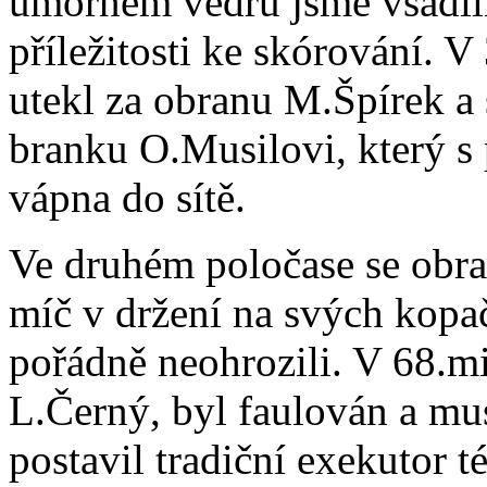
úmorném vedru jsme vsadili 
příležitosti ke skórování. V
utekl za obranu M.Špírek a 
branku O.Musilovi, který s
vápna do sítě.
Ve druhém poločase se obra
míč v držení na svých kopa
pořádně neohrozili. V 68.mi
L.Černý, byl faulován a mus
postavil tradiční exekutor t