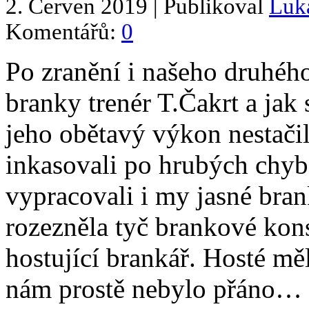
2. Červen 2019 | Publikoval
Luk
Komentářů:
0
Po zranění i našeho druhéh
branky trenér T.Čakrt a jak 
jeho obětavý výkon nestači
inkasovali po hrubých chyb
vypracovali i my jasné brank
rozezněla tyč brankové kons
hostující brankář. Hosté měli
nám prostě nebylo přáno…