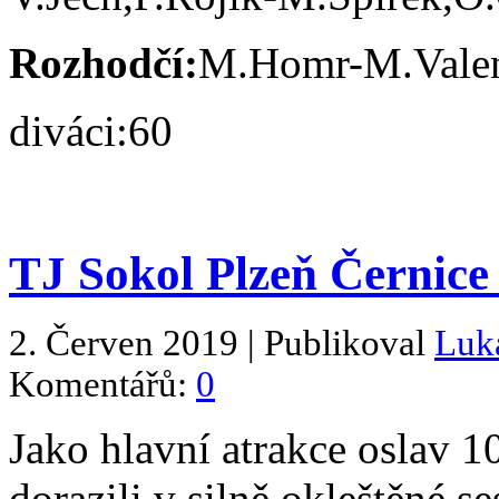
Rozhodčí:
M.Homr-M.Valen
diváci:60
TJ Sokol Plzeň Černice 
2. Červen 2019 | Publikoval
Luk
Komentářů:
0
Jako hlavní atrakce oslav 1
dorazili v silně okleštěné s