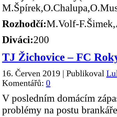
M.Špírek,O.Chalupa,O.Mus
Rozhodčí:
M.Volf-F.Šimek,
Diváci:
200
TJ Žichovice – FC Roky
16. Červen 2019 | Publikoval
Lu
Komentářů:
0
V posledním domácím zápas
problémy na postu brankáře,