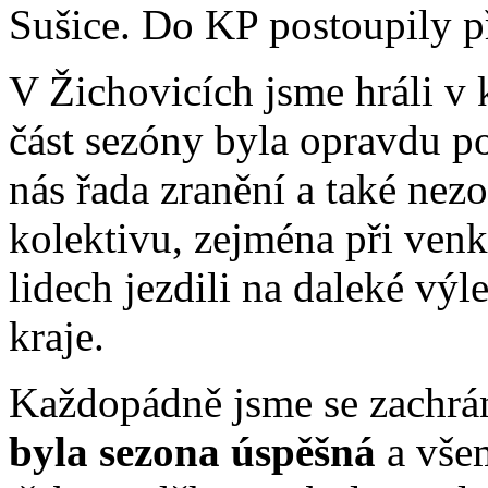
Sušice. Do KP postoupily p
V Žichovicích jsme hráli v ku
část sezóny byla opravdu po
nás řada zranění a také nez
kolektivu, zejména při ven
lidech jezdili na daleké vý
kraje.
Každopádně jsme se zachráni
byla sezona úspěšná
a všem