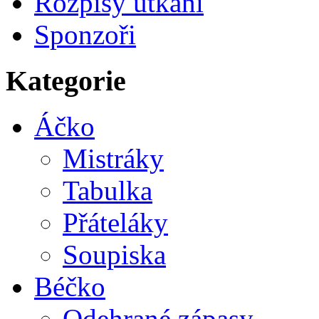
Rozpisy utkání
Sponzoři
Kategorie
Áčko
Mistráky
Tabulka
Přáteláky
Soupiska
Béčko
Odehrané zápasy