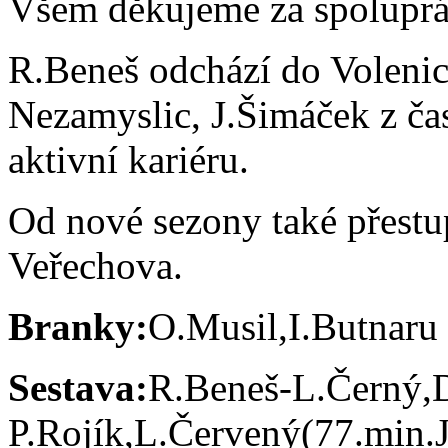
Všem děkujeme za spoluprá
R.Beneš odchází do Volenic
Nezamyslic, J.Šimáček z č
aktivní kariéru.
Od nové sezony také přestu
Veřechova.
Branky:
O.Musil,I.Butnaru
Sestava:
R.Beneš-L.Černý,
P.Rojík,L.Červený(77.min.