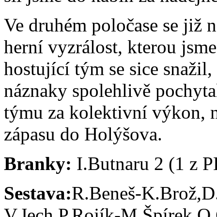
Ve druhém poločase se již n
herní vyzrálost, kterou jsme
hostující tým se sice snažil
náznaky spolehlivě pochyta
týmu za kolektivní výkon, 
zápasu do Holýšova.
Branky:
I.Butnaru 2 (1 z P
Sestava:
R.Beneš-K.Brož,D
V.Jech,P.Rojík-M.Špírek,O