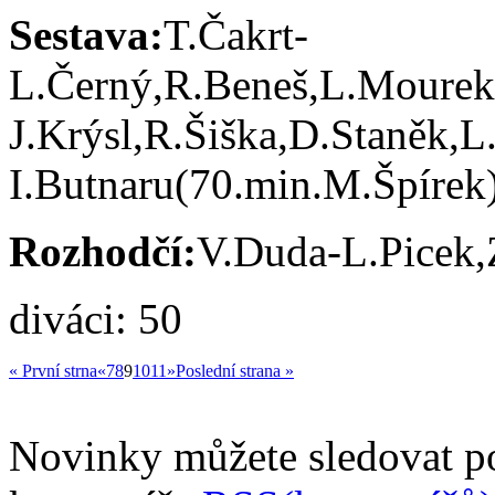
Sestava:
T.Čakrt-
L.Černý,R.Beneš,L.Mourek,
J.Krýsl,R.Šiška,D.Staněk,L
I.Butnaru(70.min.M.Špírek
Rozhodčí:
V.Duda-L.Picek
diváci: 50
« První strna
«
7
8
9
10
11
»
Poslední strana »
Novinky můžete sledovat 