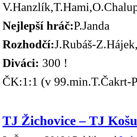
V.Hanzlík,T.Hami,O.Chalup
Nejlepší hráč:
P.Janda
Rozhodčí:
J.Rubáš-Z.Hájek
Diváci:
300 !
ČK:1:1 (v 99.min.T.Čakrt-
TJ Žichovice – TJ Košut