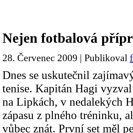
Nejen fotbalová příp
28. Červenec 2009 | Publikoval
Dnes se uskutečnil zajímavý
tenise. Kapitán Hagi vyzval
na Lipkách, v nedalekých H
zápasu z plného tréninku, a
vůbec znát.
První set měl p