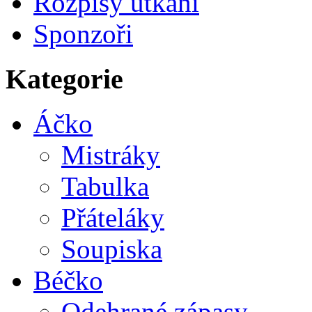
Rozpisy utkání
Sponzoři
Kategorie
Áčko
Mistráky
Tabulka
Přáteláky
Soupiska
Béčko
Odehrané zápasy