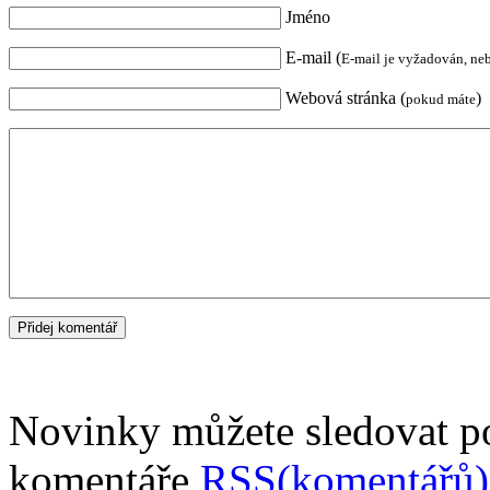
Jméno
E-mail (
E-mail je vyžadován, ne
Webová stránka (
)
pokud máte
Novinky můžete sledovat 
komentáře
RSS(komentářů)