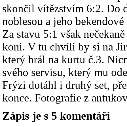
skončil vítězstvím 6:2. Do d
noblesou a jeho bekendové 
Za stavu 5:1 však nečekaně 
koni. V tu chvíli by si na Ji
který hrál na kurtu č.3. Nic
svého servisu, který mu ode
Frýzi dotáhl i druhý set, p
konce. Fotografie z antuko
Zápis je s 5 komentáři