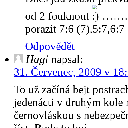
od 2 fouknout
………….
porazit 7:6 (7),5:7,6:7 
Odpovědět
Hagi
napsal:
31. Červenec, 2009 v 18
To už začíná bejt postrac
jedenácti v druhým kole 
černovláskou s nebezpe
říct. Bude to boj…