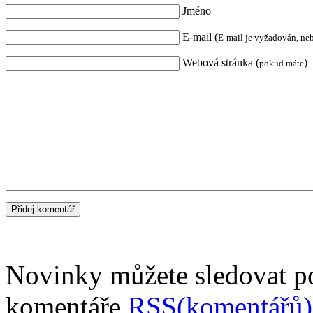
Jméno
E-mail (
E-mail je vyžadován, ne
Webová stránka (
)
pokud máte
Novinky můžete sledovat 
komentáře
RSS(komentářů)