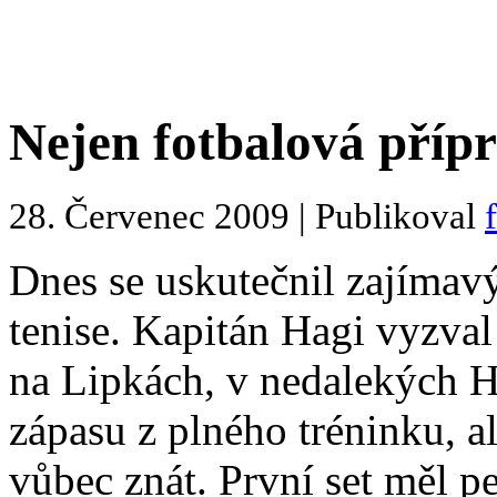
Nejen fotbalová příp
28. Červenec 2009 | Publikoval
Dnes se uskutečnil zajímavý
tenise. Kapitán Hagi vyzval
na Lipkách, v nedalekých H
zápasu z plného tréninku, a
vůbec znát.
První set měl p