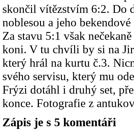
skončil vítězstvím 6:2. Do d
noblesou a jeho bekendové 
Za stavu 5:1 však nečekaně 
koni. V tu chvíli by si na Ji
který hrál na kurtu č.3. Nic
svého servisu, který mu ode
Frýzi dotáhl i druhý set, p
konce. Fotografie z antuko
Zápis je s 5 komentáři