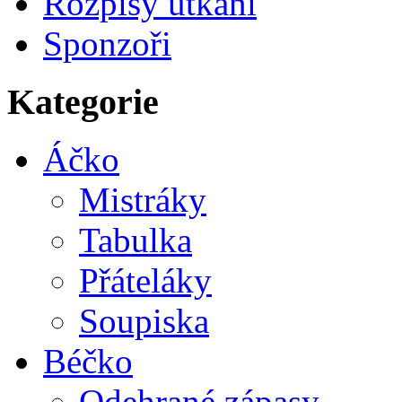
Rozpisy utkání
Sponzoři
Kategorie
Áčko
Mistráky
Tabulka
Přáteláky
Soupiska
Béčko
Odehrané zápasy