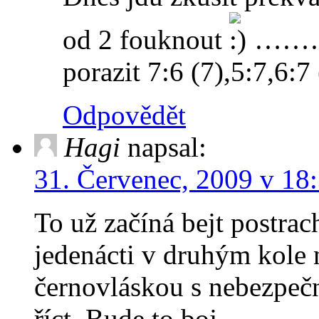
od 2 fouknout
………….
porazit 7:6 (7),5:7,6:7 
Odpovědět
Hagi
napsal:
31. Červenec, 2009 v 18
To už začíná bejt postrac
jedenácti v druhým kole 
černovláskou s nebezpe
říct. Bude to boj…