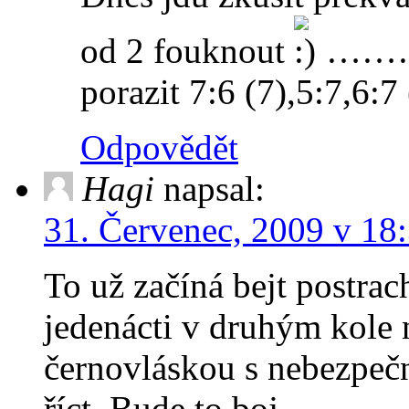
od 2 fouknout
………….
porazit 7:6 (7),5:7,6:7 
Odpovědět
Hagi
napsal:
31. Červenec, 2009 v 18
To už začíná bejt postrac
jedenácti v druhým kole 
černovláskou s nebezpe
říct. Bude to boj…