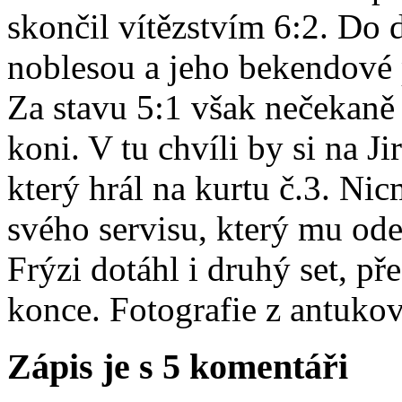
skončil vítězstvím 6:2. Do d
noblesou a jeho bekendové 
Za stavu 5:1 však nečekaně 
koni. V tu chvíli by si na Ji
který hrál na kurtu č.3. Nic
svého servisu, který mu ode
Frýzi dotáhl i druhý set, p
konce. Fotografie z antuko
Zápis je s 5 komentáři