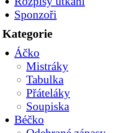
Rozpisy utkání
Sponzoři
Kategorie
Áčko
Mistráky
Tabulka
Přáteláky
Soupiska
Béčko
Odehrané zápasy