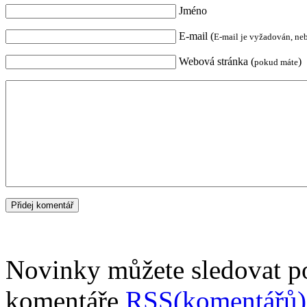
Jméno
E-mail (
E-mail je vyžadován, ne
Webová stránka (
)
pokud máte
Novinky můžete sledovat 
komentáře
RSS(komentářů)