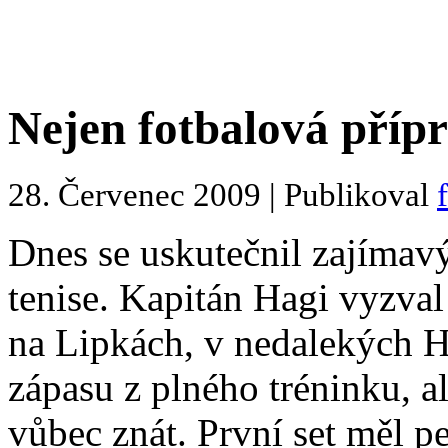
Nejen fotbalová příp
28. Červenec 2009 | Publikoval
Dnes se uskutečnil zajímavý
tenise. Kapitán Hagi vyzval
na Lipkách, v nedalekých H
zápasu z plného tréninku, a
vůbec znát.
První set měl p