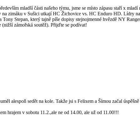
především mladší části našeho týmu, jsme se místo zápasu staří x mladí
tedy na zimáku v Sušici utkají HC Žichovice vs. HC Enduro HD. Lídry na
 Tony Stepan, který tajně píše dopisy stejnojmenné hvězdě NY Rangers
nižší zámořská soutěž). Přijďte se podívat!
 uměl alespoň sedět na kole. Takže jsi s Felixem a Šímou začal úspěšn
m hrajem v sobotu 11.2.,ale ne od 14.00, ale už od 11.00!!!