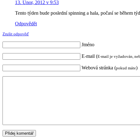
13. Únor, 2012 v 9:53
Tento týden bude poslední spinning a hala, počasí se během týd
Odpovědět
Zrušit odpověď
Jméno
E-mail (
E-mail je vyžadován, ne
Webová stránka (
)
pokud máte