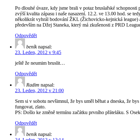
Po dlouhé úvaze, kdy jsme brali v potaz bruslařské schopnosti 
zvýší kvalita zápasu i naše nasazení. 12.2. ve 13.00 hod. se 
několikrát vyhrál bodování ŽKL (Žichovicko-kejnická league) a
především na Džej Staneka, který má zkušenosti z PRD League (
Odpovědět
beník
napsal:
23. Leden, 2012 v 9:45
ještě že neumim bruslit…
Odpovědět
Radim
napsal:
23. Leden, 2012 v 21:00
Sem si v sobotu nevšimnul, že bys uměl běhat a dneska, že bys
fungovat, zlato.
PS: Došlo ke změně termínu začátku prvního přáteláku. S Oseke
Odpovědět
benik
napsal:
24. Leden, 2012 v 12:14