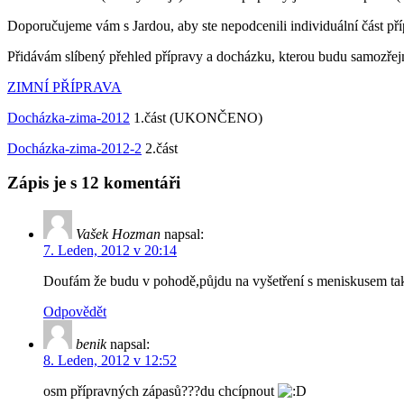
Doporučujeme vám s Jardou, aby ste nepodcenili individuální část př
Přidávám slíbený přehled přípravy a docházku, kterou budu samozřej
ZIMNÍ PŘÍPRAVA
Docházka-zima-2012
1.část (UKONČENO)
Docházka-zima-2012-2
2.část
Zápis je s 12 komentáři
Vašek Hozman
napsal:
7. Leden, 2012 v 20:14
Doufám že budu v pohodě,půjdu na vyšetření s meniskusem tak 
Odpovědět
benik
napsal:
8. Leden, 2012 v 12:52
osm přípravných zápasů???du chcípnout