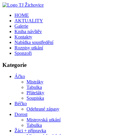
HOME
AKTUALITY
Galerie
Kniha návštěv
Kontakty
Nabídka soustředění
Rozpisy utkání
Sponzoři
Kategorie
Áčko
Mistráky
Tabulka
Přáteláky
Soupiska
Béčko
Odehrané zápasy
Dorost
Mistrovská utkání
Tabulka
Žáci + přípravka