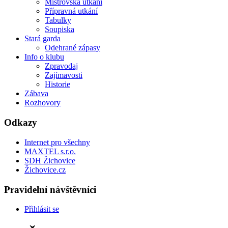
Mistrovská utkání
Přípravná utkání
Tabulky
Soupiska
Stará garda
Odehrané zápasy
Info o klubu
Zpravodaj
Zajímavosti
Historie
Zábava
Rozhovory
Odkazy
Internet pro všechny
MAXTEL s.r.o.
SDH Žichovice
Žichovice.cz
Pravidelní návštěvníci
Přihlásit se