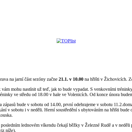
rava na jarní část sezóny začne
21.1. v 10.00
na hřišti v Žichovicích. 
 vám mohu nastínit už teď, jak to bude vypadat. S venkovními tréninky 
tréninky ve středu od 18.00 v hale ve Volenicích. Od konce února budem
a zápasů bude v sobotu od 14.00, první odehrajeme v sobotu 11.2.doma
kání v sobotu i v neděli. Herní soustředění s ubytováním na hřišti bud
kouska.
o posledním lednovém víkendu čekají běžky v Železné Rudě a v neděli 
iz níže).