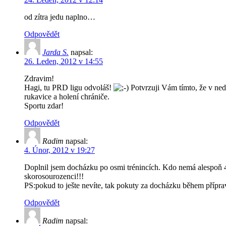
od zítra jedu naplno…
Odpovědět
Jarda S.
napsal:
26. Leden, 2012 v 14:55
Zdravim!
Hagi, tu PRD ligu odvoláš!
Potvrzuji Vám tímto, že v ne
rukavice a holení chrániče.
Sportu zdar!
Odpovědět
Radim
napsal:
4. Únor, 2012 v 19:27
Doplnil jsem docházku po osmi trénincích. Kdo nemá alespoň 4 P 
skorosourozenci!!!
PS:pokud to ješte nevíte, tak pokuty za docházku během příprav
Odpovědět
Radim
napsal: