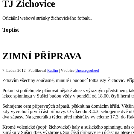
TJ Žichovice
Oficiální webové stránky žichovického fotbalu.
Toplist
ZIMNÍ PŘÍPRAVA
7. Leden 2012 | Publikoval
Radim
| V rubice
Uncategorized
Zdravím všechny současné, minulé i budoucí fotbalisty Žichovic. Příp
Pokud si potřebujete plánovat nějaké akce s výrazným předstihem, tak
lekce spinningu v Sušici budou vždy v pondělí od 18.00, čtyři herní 
Sehrajeme osm přípravných zápasů, pětkrát na domácím hřišti. Většin
kdy vyvrcholí první část přípravy. O víkendu 3-4.3. sehrajeme dvě ut
dva zápasy. Na generálku týden před mistráky vyjedeme 17.3. do Ra
Kromě volenické (popř. žichovické) haly a sušického spinningu nás 
zimáku v Sušici (bez výzbroje). Součástí přípravy je i účast na plese (v