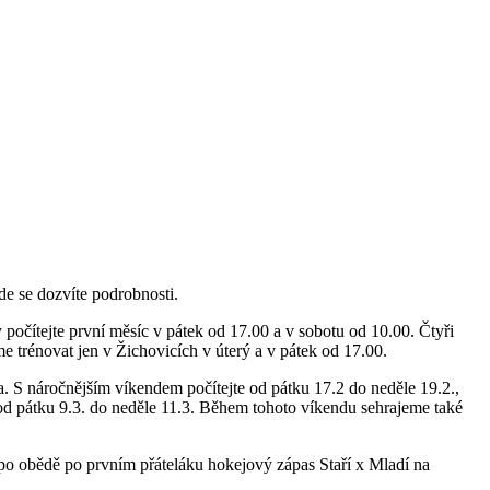
Zde se dozvíte podrobnosti.
počítejte první měsíc v pátek od 17.00 a v sobotu od 10.00. Čtyři
e trénovat jen v Žichovicích v úterý a v pátek od 17.00.
. S náročnějším víkendem počítejte od pátku 17.2 do neděle 19.2.,
e od pátku 9.3. do neděle 11.3. Během tohoto víkendu sehrajeme také
po obědě po prvním přáteláku hokejový zápas Staří x Mladí na