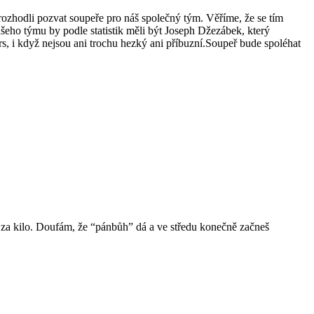
 rozhodli pozvat soupeře pro náš společný tým. Věříme, že se tím
šeho týmu by podle statistik měli být Joseph Džezábek, který
, i když nejsou ani trochu hezký ani příbuzní.Soupeř bude spoléhat
ě za kilo. Doufám, že “pánbůh” dá a ve středu konečně začneš