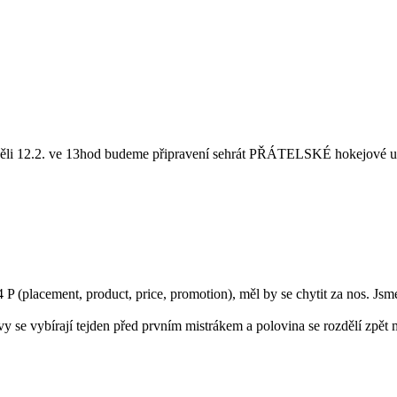
děli 12.2. ve 13hod budeme připravení sehrát PŘÁTELSKÉ hokejové u
(placement, product, price, promotion), měl by se chytit za nos. Jsme r
y se vybírají tejden před prvním mistrákem a polovina se rozdělí zpět 