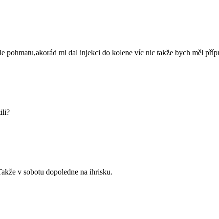
dle pohmatu,akorád mi dal injekci do kolene víc nic takže bych měl přípr
ili?
 Takže v sobotu dopoledne na ihrisku.