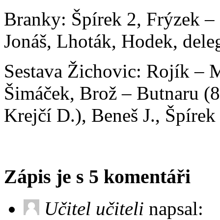
Branky: Špírek 2, Frýzek –
Jonáš, Lhoták, Hodek, dele
Sestava Žichovic: Rojík – 
Šimáček, Brož – Butnaru (85
Krejčí D.), Beneš J., Špírek
Zápis je s 5 komentáři
Učitel učiteli
napsal: