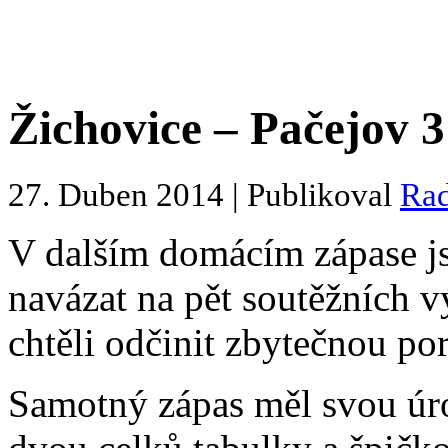
Žichovice – Pačejov 3 
27. Duben 2014 | Publikoval
Ra
V dalším domácím zápase jsm
navázat na pět soutěžních 
chtěli odčinit zbytečnou po
Samotný zápas měl svou úro