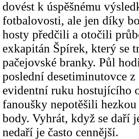
dovést k úspěšnému výsledk
fotbalovosti, ale jen díky 
hosty předčili a otočili prů
exkapitán Špírek, který se t
pačejovské branky. Půl hod
poslední desetiminutovce z 
evidentní ruku hostujícího 
fanoušky nepotěšili hezkou 
body. Vyhrát, když se daří j
nedaří je často cennější.