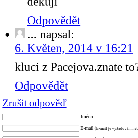
děkuji
Odpovědět
...
napsal:
6. Květen, 2014 v 16:21
kluci z Pacejova.znate t
Odpovědět
Zrušit odpověď
Jméno
E-mail (
E-mail je vyžadován, ne