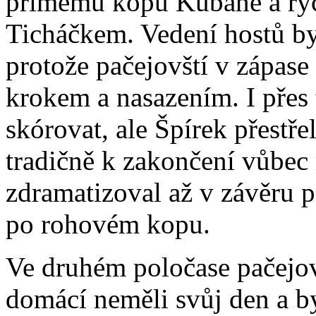
přímému kopu Kubaně a ry
Ticháčkem. Vedení hostů by
protože pačejovští v zápase 
krokem a nasazením. I přes 
skórovat, ale Špírek přestře
tradičně k zakončení vůbec 
zdramatizoval až v závěru p
po rohovém kopu.
Ve druhém poločase pačejovšt
domácí neměli svůj den a by