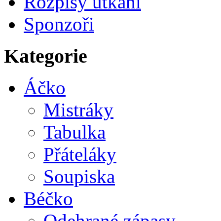
Rozpisy utkání
Sponzoři
Kategorie
Áčko
Mistráky
Tabulka
Přáteláky
Soupiska
Béčko
Odehrané zápasy