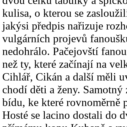
dvou celků tabulky a špičko
kulisa, o kterou se zaslouž
jakýsi předpis nařizuje roz
vulgárních projevů fanoušků
nedohrálo. Pačejovští fanou
než ty, které začínají na vel
Cihlář, Cikán a další měli u
chodí děti a ženy. Samotný 
bídu, ke které rovnoměrně př
Hosté se lacino dostali do