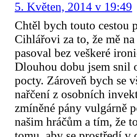
5. Květen, 2014 v 19:49
Chtěl bych touto cestou
Cihlářovi za to, že mě n
pasoval bez veškeré ironi
Dlouhou dobu jsem snil o
pocty. Zároveň bych se v
nařčení z osobních invekt
zmíněné pány vulgárně p
našim hráčům a tím, že to
tomu, aby se prostředí v 